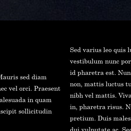
Sed varius leo quis 
vestibulum nunc por
id pharetra est. Nu
 Mauris sed diam
non, mattis luctus tu
c vel orci. Praesent
nibh vel mattis. Viv
malesuada in quam
in, pharetra risus.
cipit sollicitudin
pretium. Duis males
dui vulputate ac. Sed