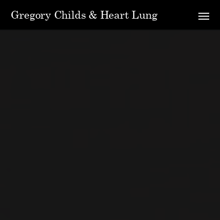
Gregory Childs & Heart Lung